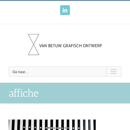
Ga
naar
LinkedIn
inhoud
Ga naar...
affiche