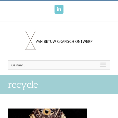
Ga
naar
LinkedIn
inhoud
Ga naar...
recycle