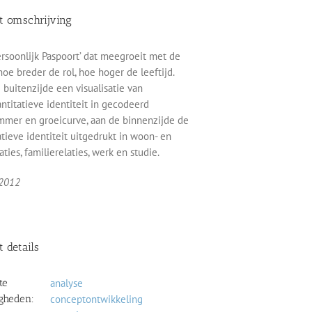
ct omschrijving
ersoonlijk Paspoort’ dat meegroeit met de
hoe breder de rol, hoe hoger de leeftijd.
 buitenzijde een visualisatie van
ntitatieve identiteit in gecodeerd
mmer en groeicurve, aan de binnenzijde de
atieve identiteit uitgedrukt in woon- en
aties, familierelaties, werk en studie.
 2012
t details
te
analyse
gheden:
conceptontwikkeling