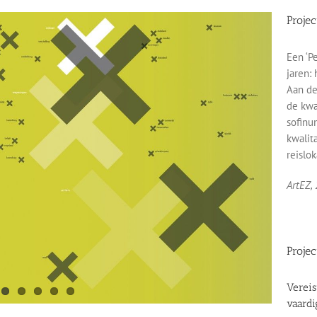
Proje
Een ‘P
jaren: 
Aan de
de kwa
sofinu
kwalit
reislok
ArtEZ,
Projec
Vereis
vaardi