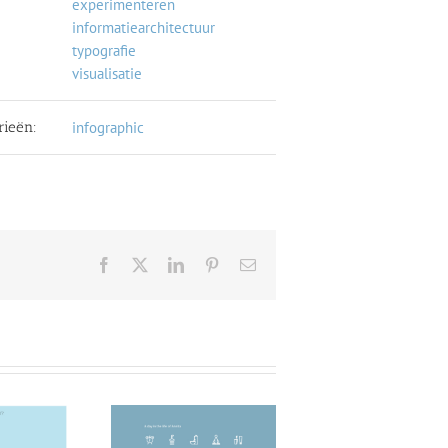
experimenteren
informatiearchitectuur
typografie
visualisatie
rieën:
infographic
Facebook
X
LinkedIn
Pinterest
E-
mail