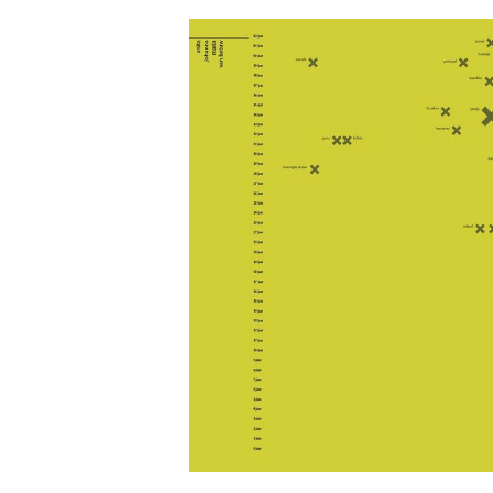
View
Larger
Image