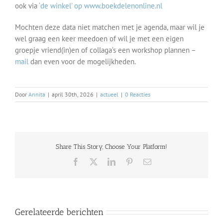
ook via
‘de winkel’ op www.boekdelenonline.nl
Mochten deze data niet matchen met je agenda, maar wil je
wel graag een keer meedoen of wil je met een eigen
groepje vriend(in)en of collaga’s een workshop plannen –
mail
dan even voor de mogelijkheden.
Door
Annita
|
april 30th, 2026
|
actueel
|
0 Reacties
Share This Story, Choose Your Platform!
Facebook
X
LinkedIn
Pinterest
E-
mail
Gerelateerde berichten