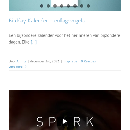
Birdday Kalender – collagevogels
Een bijzondere kalender voor het herinneren van bijzondere
dagen. Elke
[…]
Door
Annita
|
december 3rd, 2021
|
inspiratie
|
0 Reacties
Lees meer