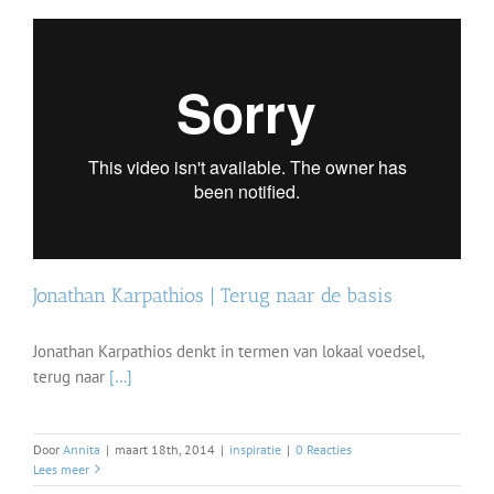
Jonathan Karpathios | Terug naar de basis
Jonathan Karpathios denkt in termen van lokaal voedsel,
terug naar
[…]
Door
Annita
|
maart 18th, 2014
|
inspiratie
|
0 Reacties
Lees meer