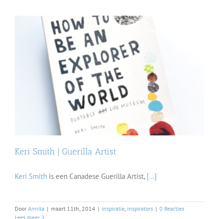
Keri Smith | Guerilla Artist
Keri Smith
is een Canadese Guerilla Artist,
[…]
Door
Annita
|
maart 11th, 2014
|
inspiratie
,
inspirators
|
0 Reacties
Lees meer