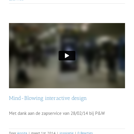
Mind-Blowing interactive design
Met dank aan de zapservice van 28/02/14 bij P&W
Door
Annita
|
maart 1st, 2014
|
inspiratie
|
0 Reacties
Lees meer