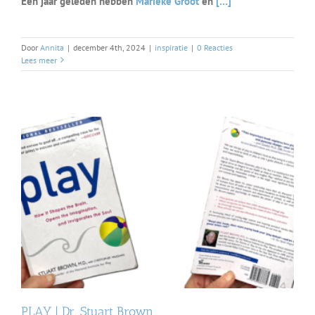
Een jaar geleden hebben
Marieke Groot
en
[…]
Door
Annita
|
december 4th, 2024
|
inspiratie
|
0 Reacties
Lees meer
PLAY | Dr. Stuart Brown