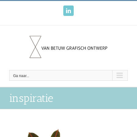
Ga
naar
LinkedIn
inhoud
Ga naar...
inspiratie