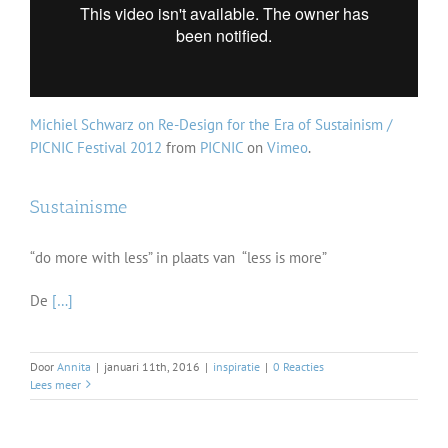
Michiel Schwarz on Re-Design for the Era of Sustainism /
PICNIC Festival 2012
from
PICNIC
on
Vimeo
.
Sustainisme
“do more with less” in plaats van “less is more”
De
[…]
Door
Annita
|
januari 11th, 2016
|
inspiratie
|
0 Reacties
Lees meer