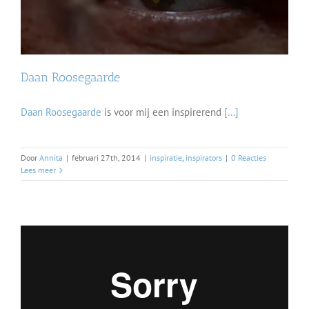
Daan Roosegaarde
Daan Roosegaarde
is voor mij een inspirerend
[…]
Door
Annita
|
februari 27th, 2014
|
inspiratie
,
inspirators
|
0 Reacties
Lees meer