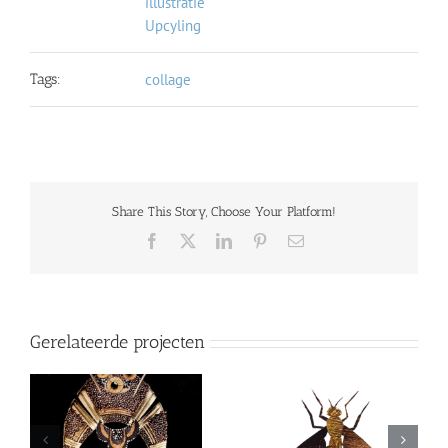
illustratie
Upcyling
Tags:
collage
Share This Story, Choose Your Platform!
Facebook
X
LinkedIn
Pinterest
E-
mail
Gerelateerde projecten